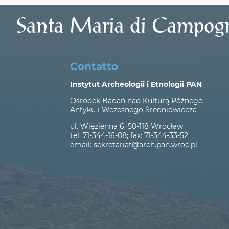
Santa Maria di Campogr
Contatto
Instytut Archeologii i Etnologii PAN
Ośrodek Badań nad Kulturą Późnego
Antyku i Wczesnego Średniowiecza
ul. Więzienna 6, 50-118 Wrocław
tel: 71-344-16-08; fax: 71-344-33-52
email: sekretariat@arch.pan.wroc.pl