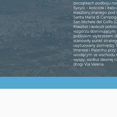
początkach podboju n
Sycylii – kościoła i ital
klasztoru znanego pod
Santa Maria di Campog
San Michele del Golfo (O
Klasztor i kościół położ
wzgórzu dominującym 
pobliskim wybrzeżem (
stanowiły punkt strateg
usytuowany pomiędzy 
Imerese i Palermo przy 
wiodącym ze wschodu 
wyspy, wzdłuż dawnej r
drogi Via Valeria.