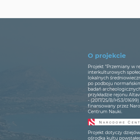
O projekcie
Projekt "Przemiany w r
interkulturowych społe
lokalnych średniowieczn
po podboju normańskim
badań archeologicznych
przykładzie rejonu Altavi
- (2017/25/B/HS3/01699) 
finansowany przez Nar
Centrum Nauki.
Projekt dotyczy dziejó
ośrodka kultu powstał